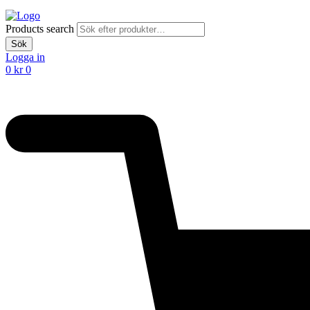
Products search
Sök
Logga in
0
kr
0