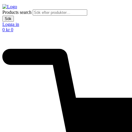
Products search
Sök
Logga in
0
kr
0