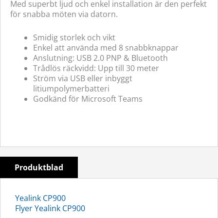
Med superbt ljud och enkel installation är den perfekt
för snabba möten via datorn.
Smidig storlek och vikt
Enkel att använda med 8 snabbknappar
Anslutning: USB 2.0 PNP & Bluetooth
Trådlös räckvidd: Upp till 30 meter
Ström via USB eller inbyggt
litiumpolymerbatteri
Godkänd för Microsoft Teams
Produktblad
Yealink CP900
Flyer Yealink CP900