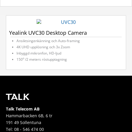
Yealink UVC30 Desktop Camera
Ansiktsingenkänning och Auto-framing
4K UHD upplösning och 3x Zoom
Inbyggd mikronfon, HD-ljud
o
150
/2 meters röstupptagning
Talk Telecom AB
Hammarbacken 6B, 6 tr
191 49 Sollentuna
Tel: 08 - 546 474 00