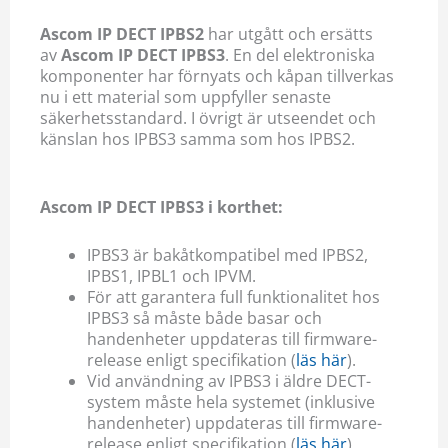
Ascom IP DECT IPBS2
har utgått och ersätts
av
Ascom IP DECT IPBS3
. En del elektroniska
komponenter har förnyats och kåpan tillverkas
nu i ett material som uppfyller senaste
säkerhetsstandard. I övrigt är utseendet och
känslan hos IPBS3 samma som hos IPBS2.
Ascom IP DECT IPBS3 i korthet:
IPBS3 är bakåtkompatibel med IPBS2,
IPBS1, IPBL1 och IPVM.
För att garantera full funktionalitet hos
IPBS3 så måste både basar och
handenheter uppdateras till firmware-
release enligt specifikation (
läs här
).
Vid användning av IPBS3 i äldre DECT-
system måste hela systemet (inklusive
handenheter) uppdateras till firmware-
release enligt specifikation (
läs här
).