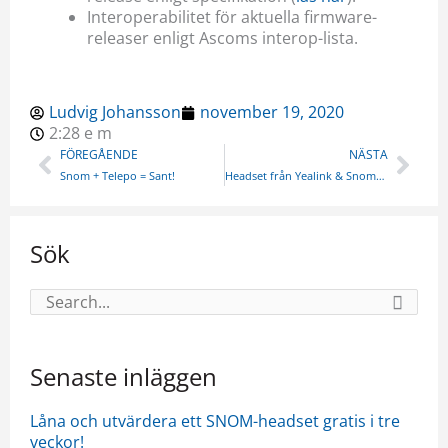
Interoperabilitet för aktuella firmware-
releaser enligt Ascoms interop-lista.
Ludvig Johansson
november 19, 2020
2:28 e m
Föregående
Näs
FÖREGÅENDE
NÄSTA
Snom + Telepo = Sant!
Headset från Yealink & Snom… när du vill höras på riktigt!
Sök
Sök
efter:
Senaste inläggen
Låna och utvärdera ett SNOM-headset gratis i tre
veckor!