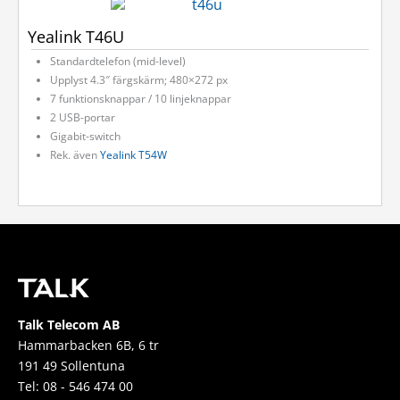
Yealink T46U
Standardtelefon (mid-level)
Upplyst 4.3″ färgskärm; 480×272 px
7 funktionsknappar / 10 linjeknappar
2 USB-portar
Gigabit-switch
Rek. även
Yealink T54W
Talk Telecom AB
Hammarbacken 6B, 6 tr
191 49 Sollentuna
Tel: 08 - 546 474 00