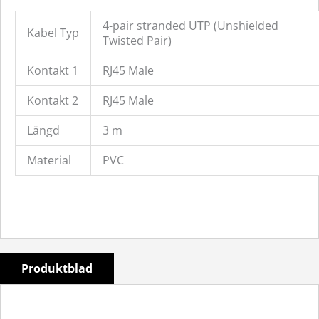
4-pair stranded UTP (Unshielded
Kabel Typ
Twisted Pair)
Kontakt 1
RJ45 Male
Kontakt 2
RJ45 Male
Längd
3 m
Material
PVC
Produktblad