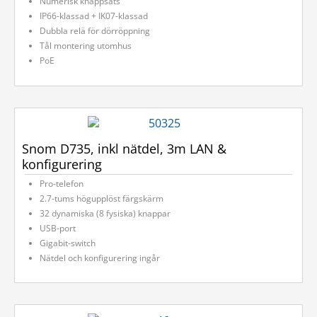
Numerisk knappsats
IP66-klassad + IK07-klassad
Dubbla relä för dörröppning
Tål montering utomhus
PoE
Snom D735, inkl nätdel, 3m LAN &
konfigurering
Pro-telefon
2.7-tums högupplöst färgskärm
32 dynamiska (8 fysiska) knappar
USB-port
Gigabit-switch
Nätdel och konfigurering ingår