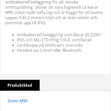
antibakteriell beläggning för att minska
smittspridning. Utöver att vara hygienisk så klarar
M90 också rejält tuffa tag och är byggd för att kunna
tappas från 2 meters höjd och är även vatten och
dammtät upp till IP65.
Antibakteriell beläggning som klarar JIS-Z2801
IP65 och MIL-STD-810g 516.6 -certifierad
Larmknapp på telefonens ovansida
Headset via 3,5mm eller Bluetooth
Produktblad
Snom M90