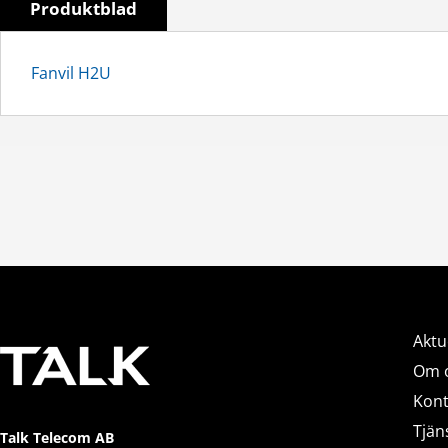
Produktblad
Fanvil H2U
Aktu
Om 
Kont
Tjän
Talk Telecom AB