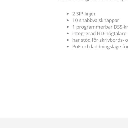
2 SIP-linjer
10 snabbvalsknappar
1 programmerbar DSS-k
integrerad HD-högtalare
har stöd för skrivbords-
PoE och laddningsläge fö