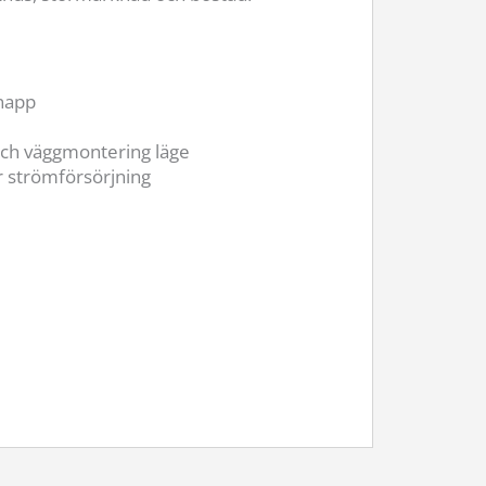
napp
 och väggmontering läge
r strömförsörjning