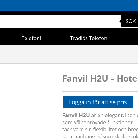
SÖK
Telefoni
Trådlös Telefoni
Fanvil H2U – Hote
Logga in för att se pris
Fanvil H2U
är en elegant, lite
som välbeprövade funktioner. H
tack vare sin flexibilitet och bre
sammanhang; såsom skola, sjuk