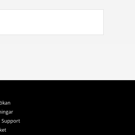
ökan
ningar
& Support
ket