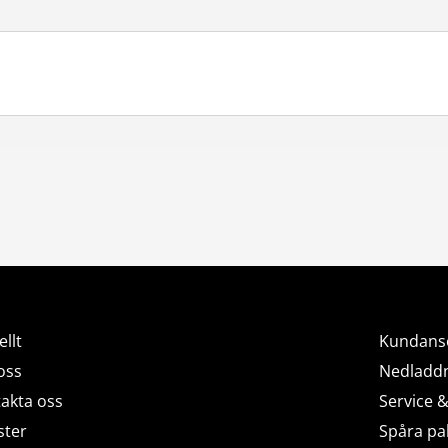
ellt
Kundans
oss
Nedladd
akta oss
Service 
ster
Spåra pa