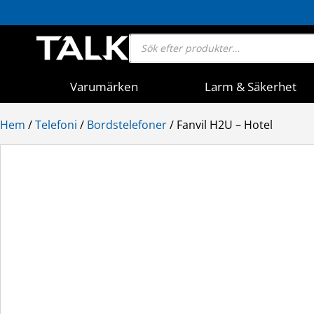
Products
search
Varumärken
Larm & Säkerhet
Hem
/
Telefoni
/
Bordstelefoner
/ Fanvil H2U – Hotel