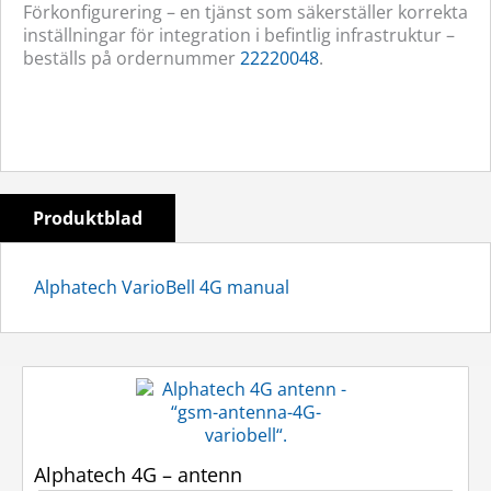
Förkonfigurering – en tjänst som säkerställer korrekta
inställningar för integration i befintlig infrastruktur –
beställs på ordernummer
22220048
.
Produktblad
Alphatech VarioBell 4G manual
Alphatech 4G – antenn