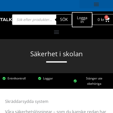
Products
Logga
0
Var
SÖK
0
kr
search
in
Säkerhet i skolan
Entrékontroll
Loggar
Stänger ute
obehöriga
Skräddarsydda system
Våra säkerhetslösningar – som du kanske redan har