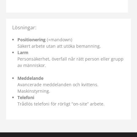
Lösningar:
Positionering
(+mandown)
Säkert arbete utan att utöka bemanning.
Larm
Personsäkerhet, överfall når rätt person eller grupp
av människor.
Meddelande
Avancerade meddelanden och kvittens.
Maskinstyrning.
Telefoni
Trådlös telefoni för rörligt ”on-site” arbete.